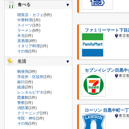
食べる
喫茶店・カフェ
(5件)
中華料理
(1件)
スイーツ
(1件)
ファミリーマート下目
ラーメン
(6件)
弁当
(1件)
東京
居酒屋
(4件)
イタリア料理
(1件)
その他
(1件)
生活
セブンイレブン目黒中
郵便局
(3件)
東京
市役所・区役所
(1件)
銀行
(1件)
銭湯
(2件)
レンタルビデオ
(1件)
図書館
(1件)
警察
(1件)
消防署
(1件)
ローソン 目黒中町一
クリーニング
(1件)
東京
寺院・神社
(1件)
その他
(1件)