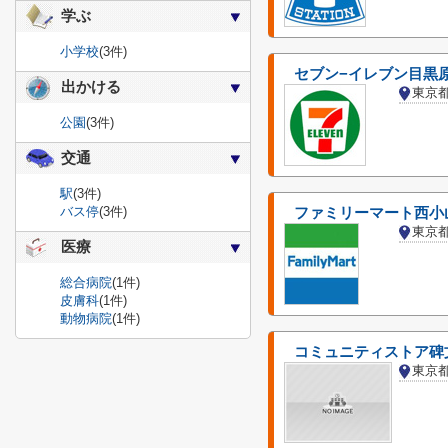
学ぶ
小学校
(3件)
セブン−イレブン目黒
出かける
東京
公園
(3件)
交通
駅
(3件)
バス停
(3件)
ファミリーマート西小
東京
医療
総合病院
(1件)
皮膚科
(1件)
動物病院
(1件)
コミュニティストア碑
東京