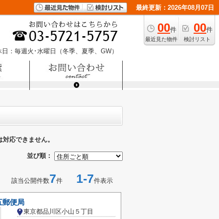
最終更新：2026年08月07日
00
00
件
件
最近見た物件
検討リスト
休日：毎週火･水曜日（冬季、夏季、GW）
は対応できません。
並び順：
7
1-7
該当公開件数
件
件表示
五郵便局
東京都品川区小山５丁目