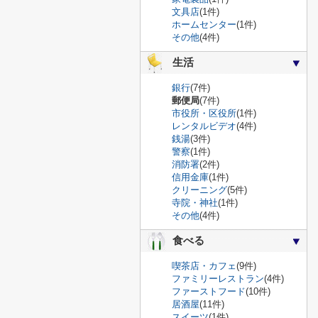
文具店
(1件)
ホームセンター
(1件)
その他
(4件)
生活
銀行
(7件)
郵便局
(7件)
市役所・区役所
(1件)
レンタルビデオ
(4件)
銭湯
(3件)
警察
(1件)
消防署
(2件)
信用金庫
(1件)
クリーニング
(5件)
寺院・神社
(1件)
その他
(4件)
食べる
喫茶店・カフェ
(9件)
ファミリーレストラン
(4件)
ファーストフード
(10件)
居酒屋
(11件)
スイーツ
(1件)