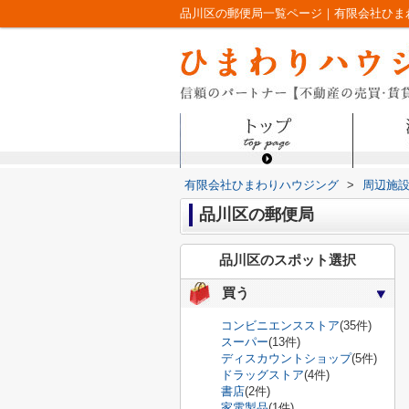
品川区の郵便局一覧ページ｜有限会社ひま
有限会社ひまわりハウジング
>
周辺施
品川区の郵便局
品川区のスポット選択
買う
コンビニエンスストア
(35件)
スーパー
(13件)
ディスカウントショップ
(5件)
ドラッグストア
(4件)
書店
(2件)
家電製品
(1件)