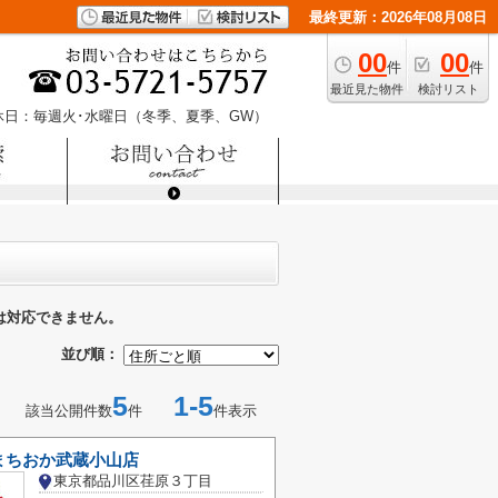
最終更新：2026年08月08日
00
00
件
件
最近見た物件
検討リスト
休日：毎週火･水曜日（冬季、夏季、GW）
は対応できません。
並び順：
5
1-5
該当公開件数
件
件表示
まちおか武蔵小山店
東京都品川区荏原３丁目