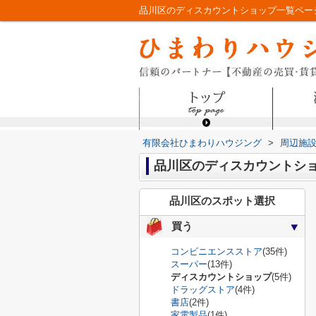
品川区のディスカウントショップ一覧ペー
有限会社ひまわりハウジング
>
周辺施
品川区のディスカウントシ
品川区のスポット選択
買う
コンビニエンスストア
(35件)
スーパー
(13件)
ディスカウントショップ
(5件)
ドラッグストア
(4件)
書店
(2件)
家電製品
(1件)