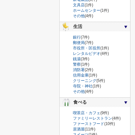
文具店
(1件)
ホームセンター
(1件)
その他
(4件)
生活
銀行
(7件)
郵便局
(7件)
市役所・区役所
(1件)
レンタルビデオ
(4件)
銭湯
(3件)
警察
(1件)
消防署
(2件)
信用金庫
(1件)
クリーニング
(5件)
寺院・神社
(1件)
その他
(4件)
食べる
喫茶店・カフェ
(9件)
ファミリーレストラン
(4件)
ファーストフード
(10件)
居酒屋
(11件)
スイーツ
(1件)