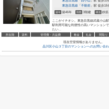
東急目黒線
「
西小山
」駅 徒歩10
東急目黒線
「
不動前
」駅 徒歩16
築46年
3階建
鉄筋
築年
階数
構造
ここがイチオシ。東急目黒線武蔵小山駅
駅利用可能な利便性の高いマンションで
たい...
所在階
賃料
管理費・共益費
敷金
礼金
間取り
現在空室情報がありません。
品川区小山３丁目のマンションへのお問い合わ