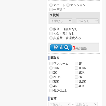
アパート
マンション
一戸建て
▼賃料
～
敷金・保証金なし
礼金・敷引なし
共益費・管理費込み
1
件が該当
間取り
ワンルーム
1K
1DK
1LDK
2K
2DK
2LDK
3K
3DK
3LDK
4K
4DK
4LDK以上
面積
～