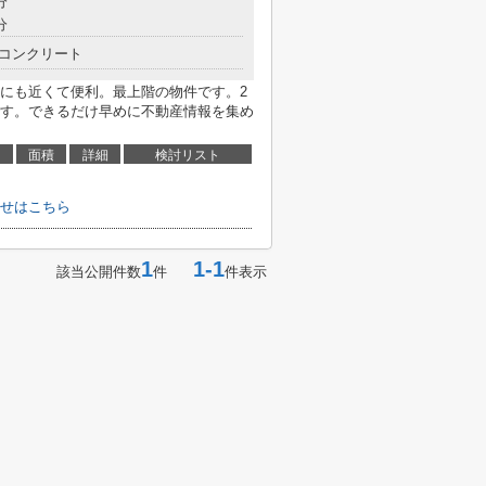
分
分
コンクリート
にも近くて便利。最上階の物件です。2
す。できるだけ早めに不動産情報を集め
面積
詳細
検討リスト
せはこちら
1
1-1
該当公開件数
件
件表示