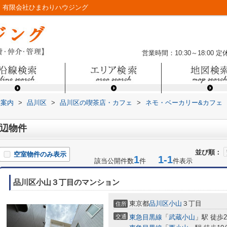
｜有限会社ひまわりハウジング
営業時間：10:30～18:00
定
設案内
>
品川区
>
品川区の喫茶店・カフェ
>
ネモ・ベーカリー&カフェ
辺物件
並び順：
空室物件のみ表示
1
1-1
該当公開件数
件
件表示
品川区小山３丁目のマンション
東京都
品川区
小山
３丁目
住所
交通
東急目黒線
「
武蔵小山
」駅 徒歩