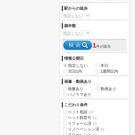
駅からの徒歩
築年数
1
件が該当
情報公開日
指定しない
本日
3日以内
1週間以内
画像・動画あり
画像あり
動画あり
パノラマあり
こだわり条件
ペット相談
(-)
ペット飼育可
(-)
リフォーム済
(-)
リノベーション済
(-)
フリーレント