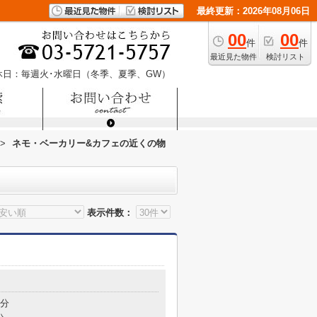
最終更新：2026年08月06日
00
00
件
件
最近見た物件
検討リスト
休日：毎週火･水曜日（冬季、夏季、GW）
>
ネモ・ベーカリー&カフェの近くの物
表示件数：
2分