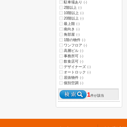
駐車場あり
(-)
2階以上
(-)
10階以上
(-)
20階以上
(-)
最上階
(-)
南向き
(-)
角部屋
(-)
1階の物件
(-)
ワンフロア
(-)
高層ビル
(-)
事務所可
(-)
飲食店可
(-)
デザイナーズ
(-)
オートロック
(-)
居抜物件
(-)
個別空調
(-)
1
件が該当