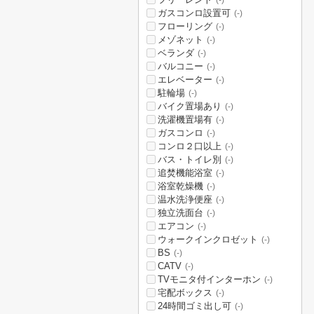
(-)
ガスコンロ設置可
(-)
フローリング
(-)
メゾネット
(-)
ベランダ
(-)
バルコニー
(-)
エレベーター
(-)
駐輪場
(-)
バイク置場あり
(-)
洗濯機置場有
(-)
ガスコンロ
(-)
コンロ２口以上
(-)
バス・トイレ別
(-)
追焚機能浴室
(-)
浴室乾燥機
(-)
温水洗浄便座
(-)
独立洗面台
(-)
エアコン
(-)
ウォークインクロゼット
(-)
BS
(-)
CATV
(-)
TVモニタ付インターホン
(-)
宅配ボックス
(-)
24時間ゴミ出し可
(-)